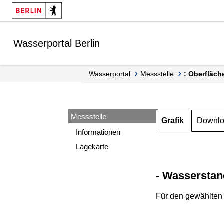
Springe zur Navigation
Springe zum Inhalt
Wasserportal Berlin
Wasserportal
Messstelle
: Oberfläch
Messstelle
Grafik
Downl
Informationen
Lagekarte
- Wasserstan
Für den gewählten 