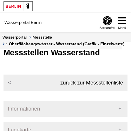
Springe zur Navigation
Springe zum Inhalt
Wasserportal Berlin
Barrierefrei
Menü
Wasserportal
Messstelle
: Oberflächengewässer - Wasserstand (Grafik - Einzelwerte)
Messstellen Wasserstand
zurück zur Messstellenliste
Informationen
Pegel Berlin
Lagekarte