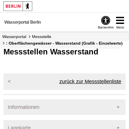
Springe zur Navigation
Springe zum Inhalt
Wasserportal Berlin
Barrierefrei
Menü
Wasserportal
Messstelle
: Oberflächengewässer - Wasserstand (Grafik - Einzelwerte)
Messstellen Wasserstand
zurück zur Messstellenliste
Informationen
Pegel Berlin
Lagekarte