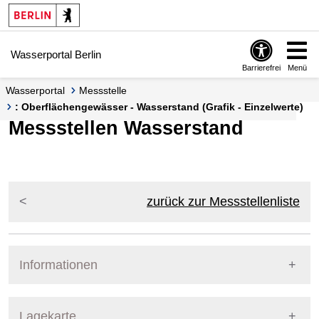
Springe zur Navigation
Springe zum Inhalt
Wasserportal Berlin
Barrierefrei
Menü
Wasserportal
Messstelle
: Oberflächengewässer - Wasserstand (Grafik - Einzelwerte)
Messstellen Wasserstand
zurück zur Messstellenliste
Informationen
Pegel Berlin
Lagekarte