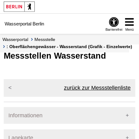
Springe zur Navigation
Springe zum Inhalt
Wasserportal Berlin
Barrierefrei
Menü
Wasserportal
Messstelle
: Oberflächengewässer - Wasserstand (Grafik - Einzelwerte)
Messstellen Wasserstand
zurück zur Messstellenliste
Informationen
Pegel Berlin
Lagekarte