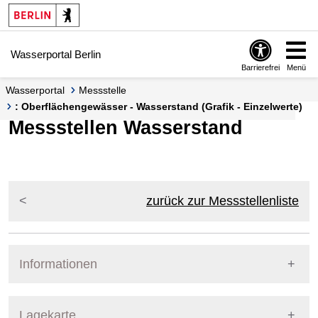
Springe zur Navigation
Springe zum Inhalt
Wasserportal Berlin
Barrierefrei
Menü
Wasserportal
Messstelle
: Oberflächengewässer - Wasserstand (Grafik - Einzelwerte)
Messstellen Wasserstand
zurück zur Messstellenliste
Informationen
Pegel Berlin
Lagekarte