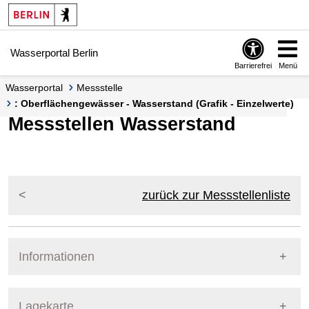
Springe zur Navigation
Springe zum Inhalt
Wasserportal Berlin
Barrierefrei
Menü
Wasserportal
Messstelle
: Oberflächengewässer - Wasserstand (Grafik - Einzelwerte)
Messstellen Wasserstand
zurück zur Messstellenliste
Informationen
Pegel Berlin
Lagekarte