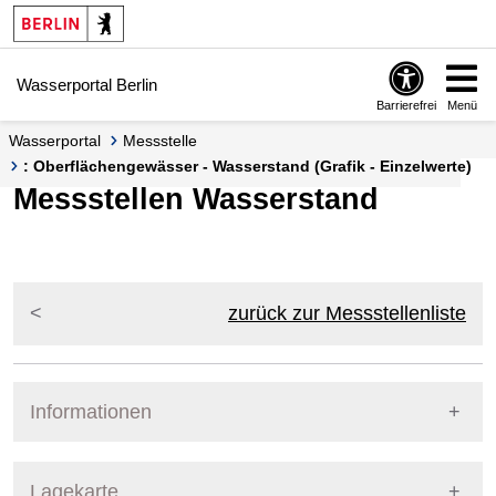
Springe zur Navigation
Springe zum Inhalt
Wasserportal Berlin
Barrierefrei
Menü
Wasserportal
Messstelle
: Oberflächengewässer - Wasserstand (Grafik - Einzelwerte)
Messstellen Wasserstand
zurück zur Messstellenliste
Informationen
Pegel Berlin
Lagekarte