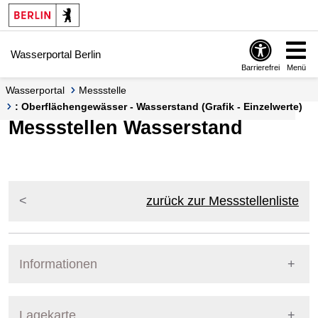
Springe zur Navigation
Springe zum Inhalt
Wasserportal Berlin
Barrierefrei
Menü
Wasserportal
Messstelle
: Oberflächengewässer - Wasserstand (Grafik - Einzelwerte)
Messstellen Wasserstand
zurück zur Messstellenliste
Informationen
Pegel Berlin
Lagekarte