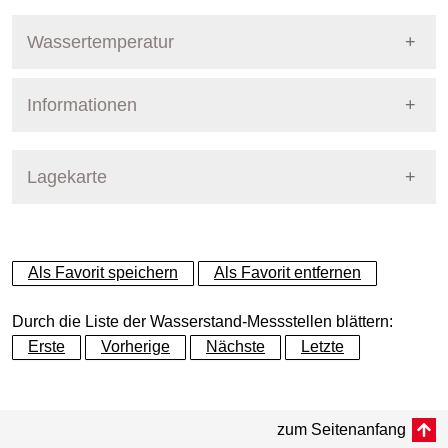
Wassertemperatur
Informationen
Pegel Berlin
Messstellennummer
5866403
Lagekarte
Messstellenname
Nonnengraben
+
Als Favorit speichern
Als Favorit entfernen
Gewässer
Nonnengraben
−
Durch die Liste der Wasserstand-Messstellen blättern:
Betreiber
Land Berlin
Erste
Vorherige
Nächste
Letzte
Messstellenausprägung
Dynamische Grafik
Wasserstand
zum Seitenanfang