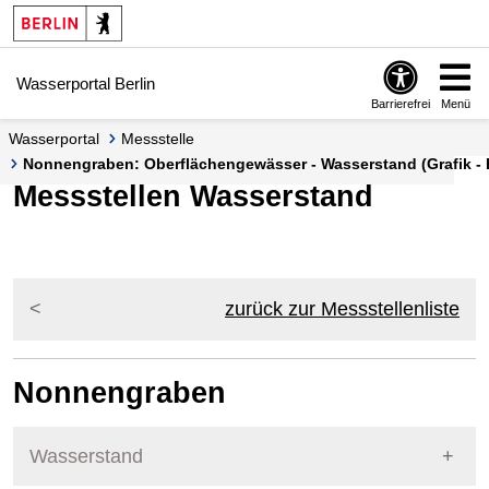
Springe zur Navigation
Springe zum Inhalt
Wasserportal Berlin
Barrierefrei
Menü
Wasserportal
Messstelle
Nonnengraben: Oberflächengewässer - Wasserstand (Grafik - 
Messstellen Wasserstand
zurück zur Messstellenliste
Nonnengraben
Wasserstand