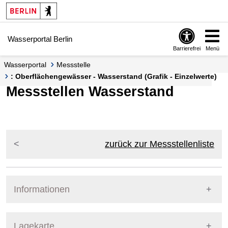
Springe zur Navigation
Springe zum Inhalt
Wasserportal Berlin
Barrierefrei
Menü
Wasserportal
Messstelle
: Oberflächengewässer - Wasserstand (Grafik - Einzelwerte)
Messstellen Wasserstand
zurück zur Messstellenliste
Informationen
Pegel Berlin
Lagekarte