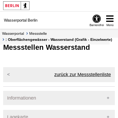
Springe zur Navigation
Springe zum Inhalt
Wasserportal Berlin
Barrierefrei
Menü
Wasserportal
Messstelle
: Oberflächengewässer - Wasserstand (Grafik - Einzelwerte)
Messstellen Wasserstand
zurück zur Messstellenliste
Informationen
Pegel Berlin
Lagekarte