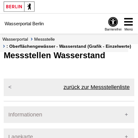
Springe zur Navigation
Springe zum Inhalt
Wasserportal Berlin
Barrierefrei
Menü
Wasserportal
Messstelle
: Oberflächengewässer - Wasserstand (Grafik - Einzelwerte)
Messstellen Wasserstand
zurück zur Messstellenliste
Informationen
Pegel Berlin
Lagekarte