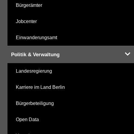
Bürgerämter
Phenole
Jobcenter
Summenparameter
Einwanderungsamt
Vor-Ort-Parameter
Politik & Verwaltung
Landesregierung
Hinweis:
Zur Anzeige und zum Download der
Karriere im Land Berlin
Probenahmedaten nutzen Sie bitte die
Desktopversion der Website
Bürgerbeteiligung
Open Data