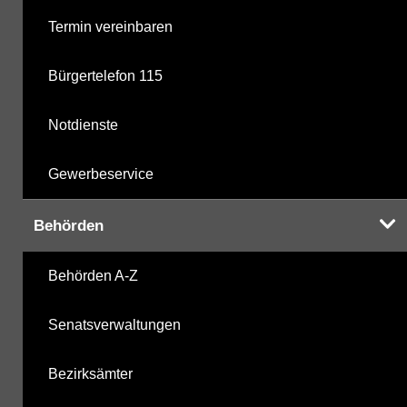
Termin vereinbaren
Mikrobiologie
Bürgertelefon 115
Nährstoffe
Notdienste
Nitroaromaten
Gewerbeservice
Organozinnverbindungen
Behörden
PAK - Polyzyklische aromatische Kohlenwasserstoff
Behörden A-Z
PCB - Polychlorierte Biphenyle
Senatsverwaltungen
Pestizide
Bezirksämter
PFAS - Per- und polyfluorierte Alkylsubstanzen