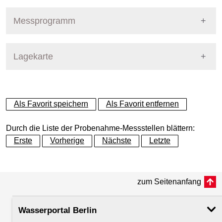
Pegel Berlin
Nummer
215
Messprogramm
Name
Dahme - Schmöckwitzer Brü
Stoffgruppe
Lagekarte
Stoffgruppen Probenahme
Gewässer
Dahme
Allgemeine Parameter
+
Betreiber
Land Berlin
Als Favorit speichern
Als Favorit entfernen
Aniline
−
Ausprägung
Probenahme
Durch die Liste der Probenahme-Messstellen blättern:
Anionen und Kationen
Erste
Vorherige
Nächste
Letzte
Flusskilometer
0.20
Arzneistoffe
zum Seitenanfang
Rechtswert (UTM 33 N)
408365.06
BDE - Bromierte Diphenylether
Wasserportal Berlin
Hochwert (UTM 33 N)
5803617.53
Biologische Parameter