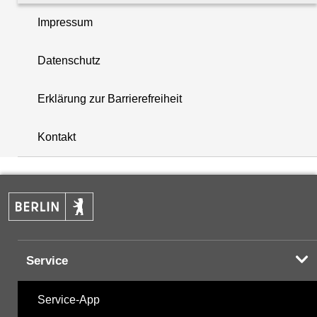
Impressum
BTEX
Datenschutz
Chlorkohlenwasserstoffe
Erklärung zur Barrierefreiheit
i
DDT und Metabolite
+
Kontakt
HCH - Hexachlorcyclohexan
−
Industriechemikalien
Komplexbildner
Service
LHKW - Leichtflüchtige halogenierte KW-Stoffe
Service-App
Metalle und Halbmetalle