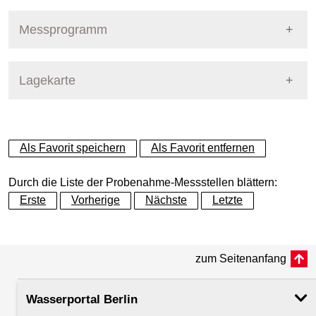
Pegel Berlin
Nummer
215
Messprogramm
Name
Dahme - Schmöckwitzer Brü
Stoffgruppe
Lagekarte
Stoffgruppen Probenahme
Gewässer
Dahme
Allgemeine Parameter
+
Betreiber
Land Berlin
Als Favorit speichern
Als Favorit entfernen
Aniline
−
Ausprägung
Probenahme
Durch die Liste der Probenahme-Messstellen blättern:
Anionen und Kationen
Erste
Vorherige
Nächste
Letzte
Flusskilometer
0.20
Arzneistoffe
zum Seitenanfang
Rechtswert (UTM 33 N)
408365.06
BDE - Bromierte Diphenylether
Wasserportal Berlin
Hochwert (UTM 33 N)
5803617.53
Biologische Parameter