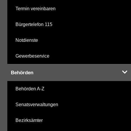
Termin vereinbaren
Mikrobiologie
Bürgertelefon 115
Nährstoffe
Notdienste
Nitroaromaten
Gewerbeservice
Organozinnverbindungen
Behörden
PAK - Polyzyklische aromatische Kohlenwasserstoff
Behörden A-Z
PCB - Polychlorierte Biphenyle
Senatsverwaltungen
Pestizide
Bezirksämter
PFAS - Per- und polyfluorierte Alkylsubstanzen