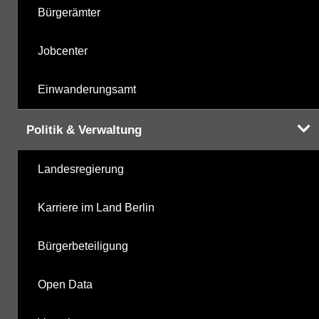
Bürgerämter
Phenole
Jobcenter
Summenparameter
Einwanderungsamt
Vor-Ort-Parameter
Politik & Verwaltung
Landesregierung
Hinweis:
Zur Anzeige und zum Download der
Karriere im Land Berlin
Probenahmedaten nutzen Sie bitte die
Desktopversion der Website
Bürgerbeteiligung
Open Data