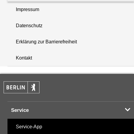
Impressum
BTEX
Datenschutz
Chlorkohlenwasserstoffe
Erklärung zur Barrierefreiheit
i
DDT und Metabolite
+
Kontakt
HCH - Hexachlorcyclohexan
−
Industriechemikalien
Komplexbildner
Service
LHKW - Leichtflüchtige halogenierte KW-Stoffe
Service-App
Metalle und Halbmetalle