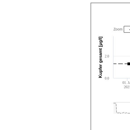
Zoom
Kupfer gesamt [µg/l]
2.0
0.0
01. J
202