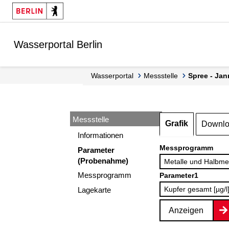
Springe zur Navigation
Springe zum Inhalt
Wasserportal Berlin
Wasserportal
Messstelle
Spree - Ja
Messstelle
Grafik
Downl
Informationen
Messprogramm
Parameter
(Probenahme)
Messprogramm
Parameter1
Lagekarte
Anzeigen