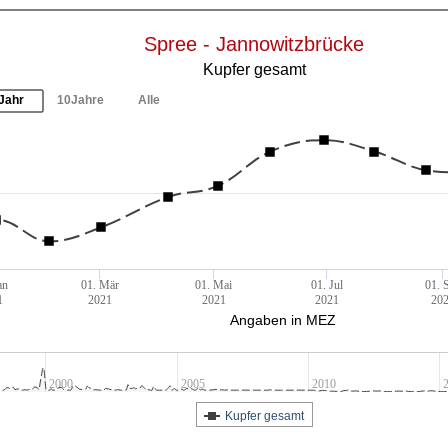
Spree - Jannowitzbrücke
Kupfer gesamt
Jahr
10Jahre
Alle
an
01. Mär
01. Mai
01. Jul
01. 
1
2021
2021
2021
20
Angaben in MEZ
2000
2005
2010
Kupfer gesamt