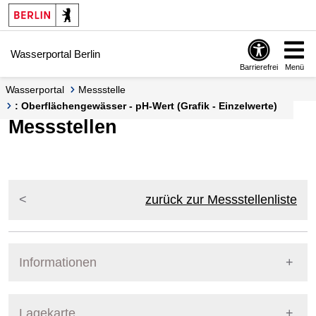
Springe zur Navigation
Springe zum Inhalt
Wasserportal Berlin
Barrierefrei
Menü
Wasserportal
Messstelle
: Oberflächengewässer - pH-Wert (Grafik - Einzelwerte)
Messstellen
zurück zur Messstellenliste
Informationen
Pegel Berlin
Lagekarte