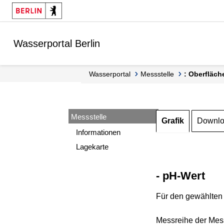
Springe zur Navigation
Springe zum Inhalt
Wasserportal Berlin
Wasserportal
Messstelle
: Oberfläch
Messstelle
Grafik
Downl
Informationen
Lagekarte
- pH-Wert
Für den gewählten 
Messreihe der Mess