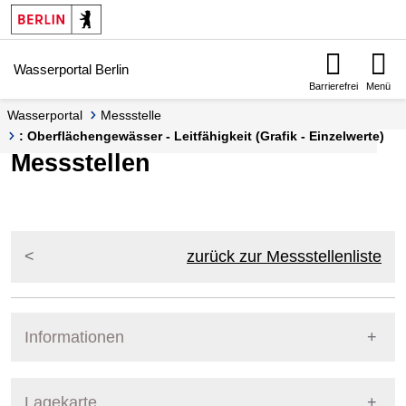
Springe zur Navigation
Springe zum Inhalt
Wasserportal Berlin
Barrierefrei
Menü
Wasserportal
Messstelle
: Oberflächengewässer - Leitfähigkeit (Grafik - Einzelwerte)
Messstellen
zurück zur Messstellenliste
Informationen
Pegel Berlin
Lagekarte