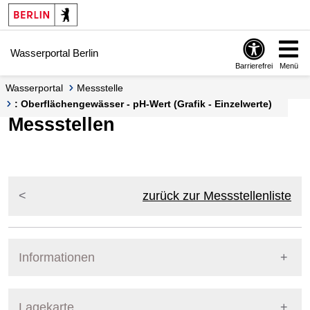
Springe zur Navigation
Springe zum Inhalt
Wasserportal Berlin
Barrierefrei
Menü
Wasserportal
Messstelle
: Oberflächengewässer - pH-Wert (Grafik - Einzelwerte)
Messstellen
zurück zur Messstellenliste
Informationen
Pegel Berlin
Lagekarte