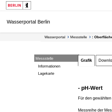
Springe zur Navigation
Springe zum Inhalt
Wasserportal Berlin
Wasserportal
Messstelle
: Oberfläch
Messstelle
Grafik
Downl
Informationen
Lagekarte
- pH-Wert
Für den gewählten 
Messreihe der Mess