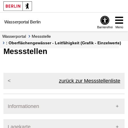
Springe zur Navigation
Springe zum Inhalt
Wasserportal Berlin
Barrierefrei
Menü
Wasserportal
Messstelle
: Oberflächengewässer - Leitfähigkeit (Grafik - Einzelwerte)
Messstellen
zurück zur Messstellenliste
Informationen
Pegel Berlin
Lagekarte