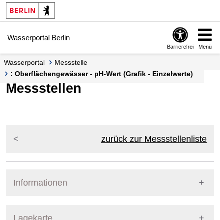
Springe zur Navigation
Springe zum Inhalt
Wasserportal Berlin
Barrierefrei
Menü
Wasserportal
Messstelle
: Oberflächengewässer - pH-Wert (Grafik - Einzelwerte)
Messstellen
zurück zur Messstellenliste
Informationen
Pegel Berlin
Lagekarte