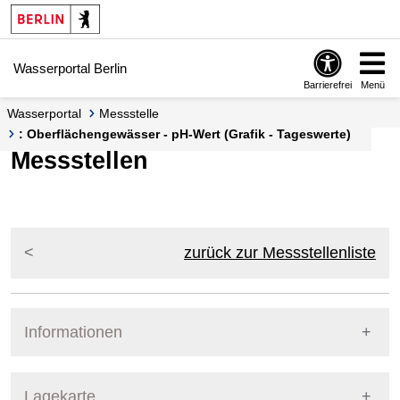
Springe zur Navigation
Springe zum Inhalt
Wasserportal Berlin
Barrierefrei
Menü
Wasserportal
Messstelle
: Oberflächengewässer - pH-Wert (Grafik - Tageswerte)
Messstellen
zurück zur Messstellenliste
Informationen
Pegel Berlin
Lagekarte