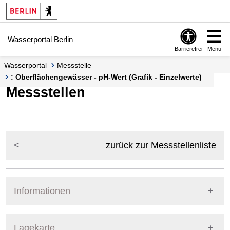
Springe zur Navigation
Springe zum Inhalt
Wasserportal Berlin
Barrierefrei
Menü
Wasserportal
Messstelle
: Oberflächengewässer - pH-Wert (Grafik - Einzelwerte)
Messstellen
zurück zur Messstellenliste
Informationen
Pegel Berlin
Lagekarte