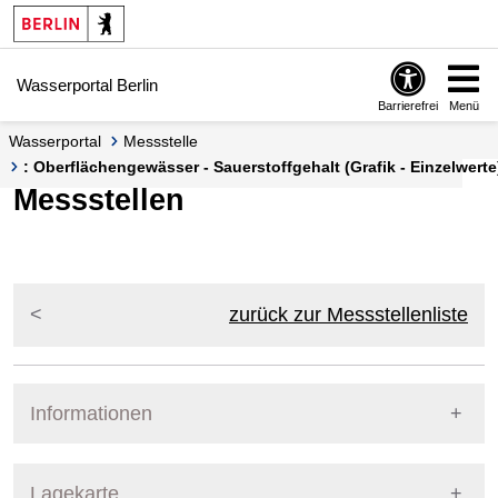
Springe zur Navigation
Springe zum Inhalt
Wasserportal Berlin
Barrierefrei
Menü
Wasserportal
Messstelle
: Oberflächengewässer - Sauerstoffgehalt (Grafik - Einzelwerte
Messstellen
zurück zur Messstellenliste
Informationen
Pegel Berlin
Lagekarte