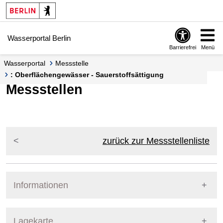
Springe zur Navigation
Springe zum Inhalt
Wasserportal Berlin
Barrierefrei
Menü
Wasserportal
Messstelle
: Oberflächengewässer - Sauerstoffsättigung
Messstellen
zurück zur Messstellenliste
Informationen
Pegel Berlin
Lagekarte