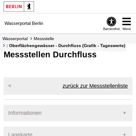
Springe zur Navigation
Springe zum Inhalt
Wasserportal Berlin
Barrierefrei
Menü
Wasserportal
Messstelle
: Oberflächengewässer - Durchfluss (Grafik - Tageswerte)
Messstellen Durchfluss
zurück zur Messstellenliste
Informationen
Pegel Berlin
Lagekarte