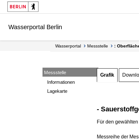
Springe zur Navigation
Springe zum Inhalt
Wasserportal Berlin
Wasserportal
Messstelle
: Oberfläch
Messstelle
Grafik
Downl
Informationen
Lagekarte
- Sauerstoffg
Für den gewählten 
Messreihe der Mess