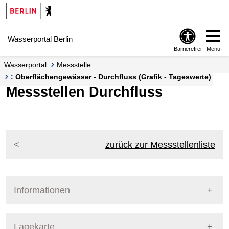
Springe zur Navigation
Springe zum Inhalt
Wasserportal Berlin
Barrierefrei
Menü
Wasserportal
Messstelle
: Oberflächengewässer - Durchfluss (Grafik - Tageswerte)
Messstellen Durchfluss
zurück zur Messstellenliste
Informationen
Pegel Berlin
Lagekarte