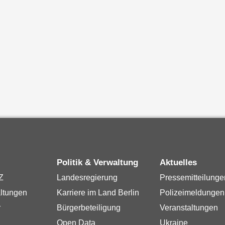
Politik & Verwaltung
Aktuelles
Z
Landesregierung
Pressemitteilunge
ltungen
Karriere im Land Berlin
Polizeimeldungen
r
Bürgerbeteiligung
Veranstaltungen
Open Data
Ukraine