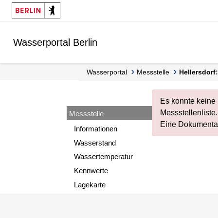
Springe zur Navigation
Springe zum Inhalt
Wasserportal Berlin
Wasserportal
Messstelle
Hellersdor
Es konnte keine
Messstellenliste
.
Messstelle
Eine Dokumentat
Informationen
Wasserstand
Wassertemperatur
Kennwerte
Lagekarte