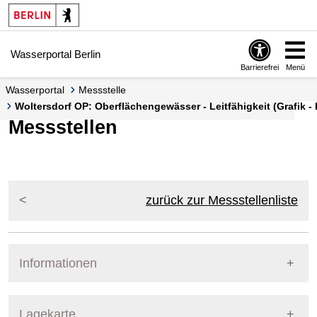
Springe zur Navigation
Springe zum Inhalt
Wasserportal Berlin
Barrierefrei
Menü
Wasserportal
Messstelle
Woltersdorf OP: Oberflächengewässer - Leitfähigkeit (Grafik - 
Messstellen
zurück zur Messstellenliste
Informationen
Pegel Berlin
Lagekarte