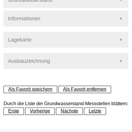
Grundwasserstand
Informationen
Pegel Berlin
Nummer
8408
Lagekarte
Bezirk
Treptow-Köpenick
Ausbauzeichnung
+
Betreiber
Senat
−
Ausprägung
GW-Stand
Als Favorit speichern
Als Favorit entfernen
Grundwasserleiter
Dynamische Grafik
Hauptgrundwasserleiter (G
Durch die Liste der Grundwasserstand-Messstellen blättern:
Erste
Vorherige
Nächste
Letzte
Geländeoberkante (GOK)
33.70
(m ü. NHN)