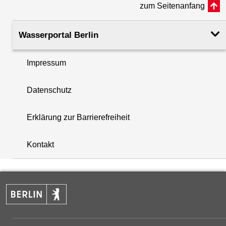
zum Seitenanfang
Rohroberkante
34.82
(m ü. NHN)
Wasserportal Berlin
Filteroberkante
8.70
Impressum
(m u. GOK)
i
Datenschutz
Filterunterkante
10.70
+
(m u. GOK)
Erklärung zur Barrierefreiheit
−
Rechtswert (UTM 33 N)
396499.36
Kontakt
Hochwert (UTM 33 N)
5816299.46