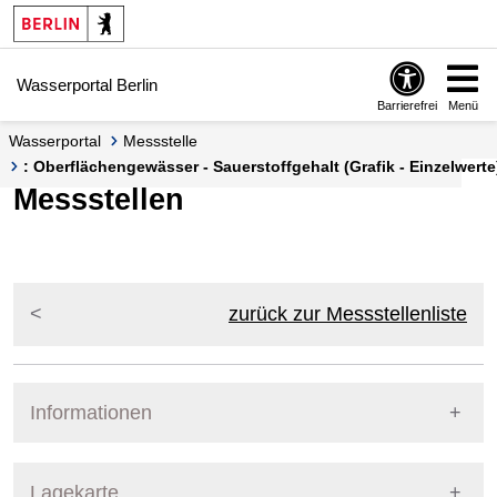
Springe zur Navigation
Springe zum Inhalt
Wasserportal Berlin
Barrierefrei
Menü
Wasserportal
Messstelle
: Oberflächengewässer - Sauerstoffgehalt (Grafik - Einzelwerte
Messstellen
zurück zur Messstellenliste
Informationen
Pegel Berlin
Lagekarte