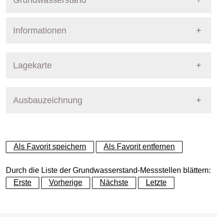
Grundwasserstand
Informationen
Pegel Berlin
Nummer
6034
Lagekarte
Bezirk
Reinickendorf
Ausbauzeichnung
+
Betreiber
Senat
−
Ausprägung
GW-Stand, tagesaktuell
Als Favorit speichern
Als Favorit entfernen
Grundwasserleiter
Dynamische Grafik
Hauptgrundwasserleiter (G
Durch die Liste der Grundwasserstand-Messstellen blättern:
Erste
Vorherige
Nächste
Letzte
Geländeoberkante (GOK)
33.61
(m ü. NHN)