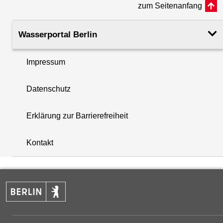
zum Seitenanfang
Rohroberkante
34.02
(m ü. NHN)
Wasserportal Berlin
Filteroberkante
34.30
Impressum
(m u. GOK)
i
Datenschutz
Filterunterkante
58.00
+
(m u. GOK)
Erklärung zur Barrierefreiheit
−
Rechtswert (UTM 33 N)
383087.25
Kontakt
Hochwert (UTM 33 N)
5825174.95