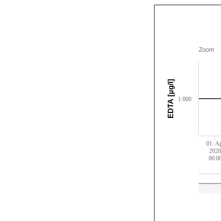
Zoom
EDTA [µg/l]
1.000
01. A
202
00:0