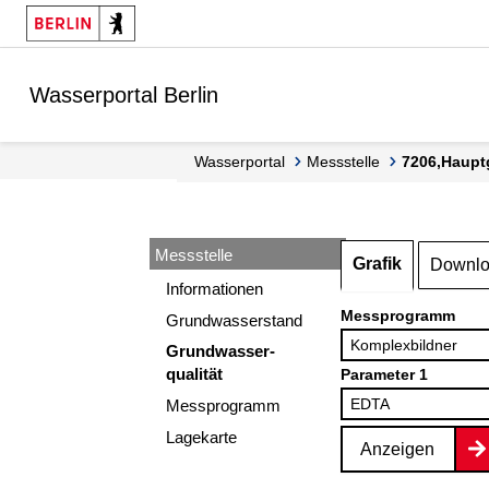
Springe zur Navigation
Springe zum Inhalt
Wasserportal Berlin
Wasserportal
Messstelle
7206,Haupt
Messstelle
Grafik
Downl
Informationen
Messprogramm
Grundwasserstand
Grundwasser-
qualität
Parameter 1
Messprogramm
Lagekarte
Anzeigen