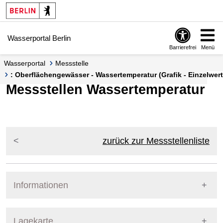
Springe zur Navigation
Springe zum Inhalt
Wasserportal Berlin
Barrierefrei
Menü
Wasserportal
Messstelle
: Oberflächengewässer - Wassertemperatur (Grafik - Einzelwert
Messstellen Wassertemperatur
zurück zur Messstellenliste
Informationen
Pegel Berlin
Lagekarte