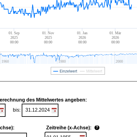
01. Sep
01. Nov
01. Jan
01. Mär
2025
2025
2026
2026
00:00
00:00
00:00
00:00
1960
1980
2000
Einzelwert
Mittelwert
Berechnung des Mittelwertes angeben:
bis:
Achse):
Zeitreihe (x-Achse):
?