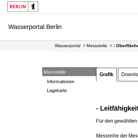
Springe zur Navigation
Springe zum Inhalt
Wasserportal Berlin
Wasserportal
Messstelle
: Oberfläch
Messstelle
Grafik
Downl
Informationen
Lagekarte
- Leitfähigkei
Für den gewählten 
Messreihe der Mess