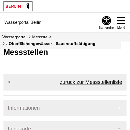
Springe zur Navigation
Springe zum Inhalt
Wasserportal Berlin
Barrierefrei
Menü
Wasserportal
Messstelle
: Oberflächengewässer - Sauerstoffsättigung
Messstellen
zurück zur Messstellenliste
Informationen
Pegel Berlin
Lagekarte