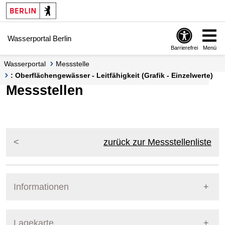
Springe zur Navigation
Springe zum Inhalt
Wasserportal Berlin
Barrierefrei
Menü
Wasserportal
Messstelle
: Oberflächengewässer - Leitfähigkeit (Grafik - Einzelwerte)
Messstellen
zurück zur Messstellenliste
Informationen
Pegel Berlin
Lagekarte