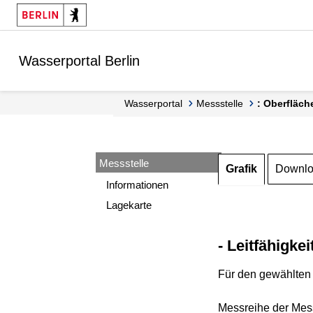
Springe zur Navigation
Springe zum Inhalt
Wasserportal Berlin
Wasserportal
Messstelle
: Oberfläch
Messstelle
Grafik
Downl
Informationen
Lagekarte
- Leitfähigkei
Für den gewählten 
Messreihe der Mess