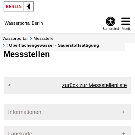
Springe zur Navigation
Springe zum Inhalt
Wasserportal Berlin
Barrierefrei
Menü
Wasserportal
Messstelle
: Oberflächengewässer - Sauerstoffsättigung
Messstellen
zurück zur Messstellenliste
Informationen
Pegel Berlin
Lagekarte