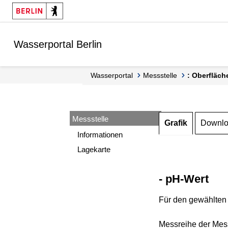
Springe zur Navigation
Springe zum Inhalt
Wasserportal Berlin
Wasserportal
Messstelle
: Oberfläch
Messstelle
Grafik
Downl
Informationen
Lagekarte
- pH-Wert
Für den gewählten 
Messreihe der Mess