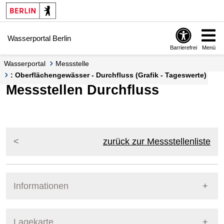
Springe zur Navigation
Springe zum Inhalt
Wasserportal Berlin
Barrierefrei
Menü
Wasserportal
Messstelle
: Oberflächengewässer - Durchfluss (Grafik - Tageswerte)
Messstellen Durchfluss
zurück zur Messstellenliste
Informationen
Pegel Berlin
Lagekarte