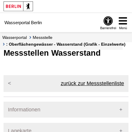
Springe zur Navigation
Springe zum Inhalt
Wasserportal Berlin
Barrierefrei
Menü
Wasserportal
Messstelle
: Oberflächengewässer - Wasserstand (Grafik - Einzelwerte)
Messstellen Wasserstand
zurück zur Messstellenliste
Informationen
Pegel Berlin
Lagekarte