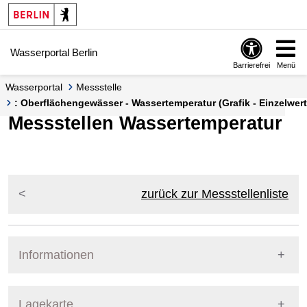
Springe zur Navigation
Springe zum Inhalt
Wasserportal Berlin
Barrierefrei
Menü
Wasserportal
Messstelle
: Oberflächengewässer - Wassertemperatur (Grafik - Einzelwert
Messstellen Wassertemperatur
zurück zur Messstellenliste
Informationen
Pegel Berlin
Lagekarte