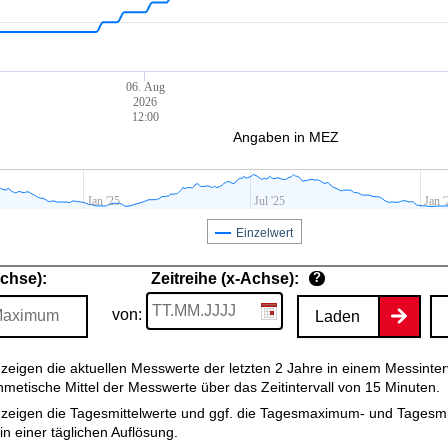
06. Aug
2026
12:00
Angaben in MEZ
Jan '25
Jul '25
Jan '
Einzelwert
Achse):
Zeitreihe (x-Achse):
?
von:
Laden
zeigen die aktuellen Messwerte der letzten 2 Jahre in einem Messinter
thmetische Mittel der Messwerte über das Zeitintervall von 15 Minuten.
zeigen die Tagesmittelwerte und ggf. die Tagesmaximum- und Tagesm
n einer täglichen Auflösung.