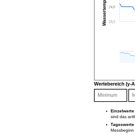
Wassertemperatur [°C]
24,0
23,5
Wertebereich (y-
Einzelwerte
sind das ari
Tageswerte
Messbeginn i