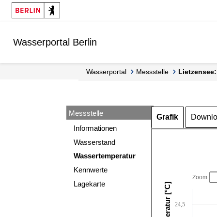
Springe zur Navigation
Springe zum Inhalt
Wasserportal Berlin
Wasserportal
Messstelle
Lietzensee
Messstelle
Grafik
Downl
Informationen
Wasserstand
Wassertemperatur
Kennwerte
Zoom
Lagekarte
24,5