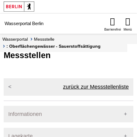
Springe zur Navigation
Springe zum Inhalt
Wasserportal Berlin
Barrierefrei
Menü
Wasserportal
Messstelle
: Oberflächengewässer - Sauerstoffsättigung
Messstellen
zurück zur Messstellenliste
Informationen
Pegel Berlin
Lagekarte