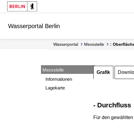
Springe zur Navigation
Springe zum Inhalt
Wasserportal Berlin
Wasserportal
Messstelle
: Oberfläch
Messstelle
Grafik
Downl
Informationen
Lagekarte
- Durchfluss
Für den gewählten 